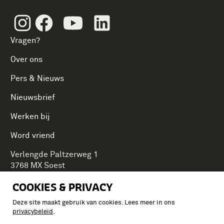
Instagram
Facebook
Youtube
Linkedin
Vragen?
Over ons
Pers & Nieuws
Nieuwsbrief
Werken bij
Word vriend
Verlengde Paltzerweg 1
3768 MX Soest
COOKIES & PRIVACY
Deze site maakt gebruik van cookies. Lees meer in ons
Onderdeel van Stichting Koninklijke Defensiemusea,
privacybeleid
.
ontdek ook de andere musea: