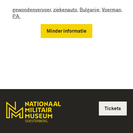
gewondenvervoer
,
ziekenauto
,
Bulgarije
,
Voerman
,
P.A.
Minder informatie
Tickets