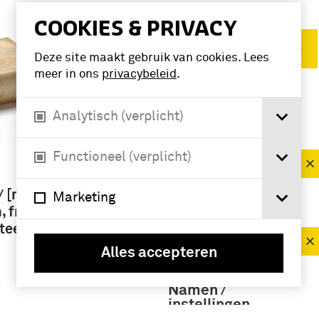
COOKIES & PRIVACY
Verwijder filters
Deze site maakt gebruik van cookies. Lees
meer in ons
privacybeleid
.
VERFIJN RESULTAAT
Analytisch (verplicht)
Deelcollectie
Functioneel (verplicht)
boek (3)
 / [made
Marketing
n, from
Periode
tee]
19e eeuw (3)
Alles accepteren
Namen /
instellingen