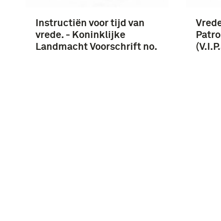
Instructiën voor tijd van
Vrede
vrede. - Koninklijke
Patro
Landmacht Voorschrift no.
(V.I.
40
Instagram
Facebook
Youtube
Linkedin