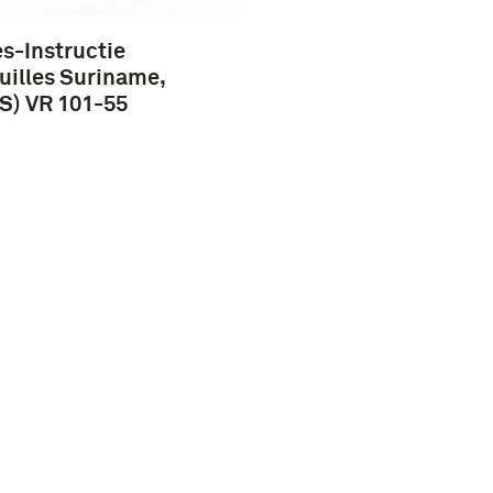
s-Instructie
uilles Suriname,
P.S) VR 101-55
Vragen?
Nieuwsbrief
Over ons
Werken bij
Pers & Nieuws
Word vriend