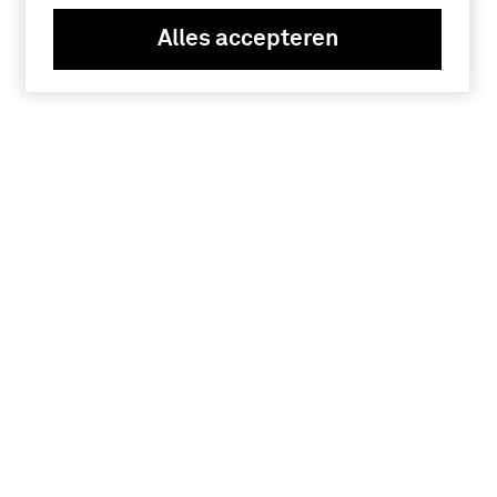
Alles accepteren
Tickets
Verlengde Paltzerweg 1
3768 MX Soest