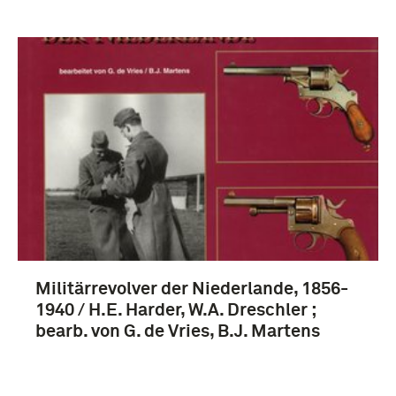
Verwijder filters
boek (659)
1901-1950 (659)
Militärrevolver der Niederlande, 1856-
Eerste Wereldoorlog (1914-1918) (134)
1940 / H.E. Harder, W.A. Dreschler ;
1851-1900 (57)
bearb. von G. de Vries, B.J. Martens
Russisch-Japanse oorlog (1904-1905) (57)
Meer