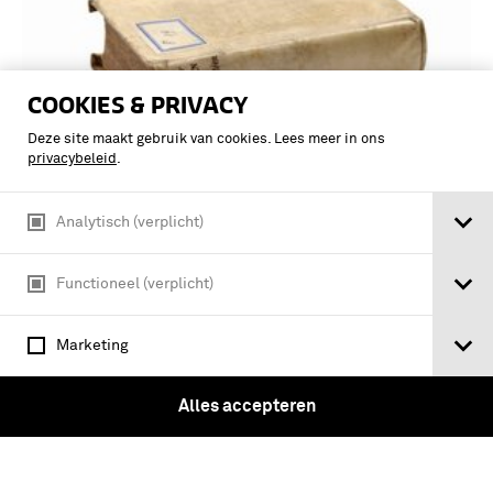
COOKIES & PRIVACY
Deze site maakt gebruik van cookies. Lees meer in ons
privacybeleid
.
politischen und militärischen
Analytisch (verplicht)
Verantwortlichkeiten im Verlaufe der
Offensive von 1918 / B. Schwertfeger
Functioneel (verplicht)
Marketing
Alles accepteren