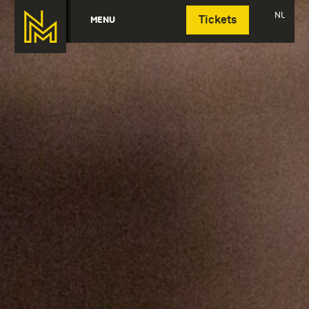
Deutsch
NL
MENU
Tickets