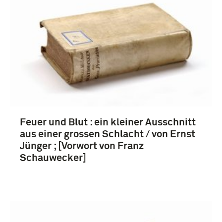
Eerste Wereldoorlog (1914-1918) (3)
Jünger, Ernst (3)
Feuer und Blut : ein kleiner Ausschnitt
aus einer grossen Schlacht / von Ernst
Jünger ; [Vorwort von Franz
Keizerrijk Duitsland (1870-1918) (3)
Schauwecker]