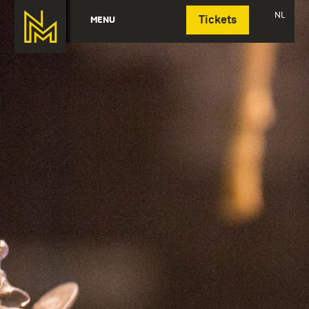
Deutsch
NL
MENU
Tickets