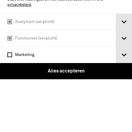
privacybeleid
.
Analytisch (verplicht)
Functioneel (verplicht)
Marketing
In Stahlgewittern : aus dem Tagebuch
Alles accepteren
eines Stosztruppenführers / von Ernst
Jünger
Tickets