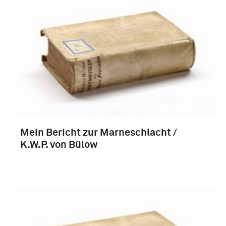
boek (182)
1851-1900 (63)
Mein Bericht zur Marneschlacht /
Eerste Wereldoorlog (1914-1918) (61)
K.W.P. von Bülow
1901-1950 (38)
Frans-Duitse oorlog (1870-1871) (5)
Meer