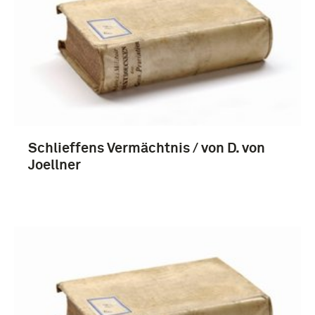
Ludendorff, Erich Friedrich Wilhelm von (4)
Keizerrijk Duitsland (1870-1918) (182)
Schlieffens Vermächtnis / von D. von
Joellner