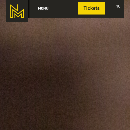
Deutsch
NL
MENU
Tickets