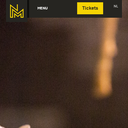
Deutsch
NL
MENU
Tickets