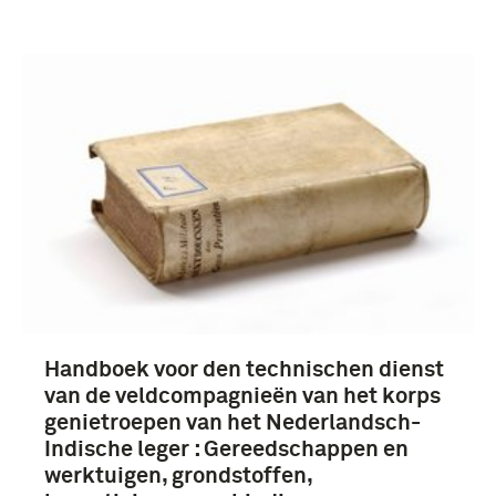
Verwijder filters
boek, voorschrift (3)
Koninklijk Nederlands-Indisch Leger (1830-
1950) (3)
Handboek voor den technischen dienst
van de veldcompagnieën van het korps
genietroepen van het Nederlandsch-
Indische leger : Gereedschappen en
Nederlands-Indië (3)
werktuigen, grondstoffen,