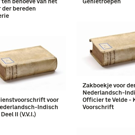
 ten behoeve van het
Genietroepen
 der bereden
erie
Zakboekje voor de
Nederlandsch-Ind
ienstvoorschrift voor
Officier te Velde -
ederlandsch-Indisch
Voorschrift
 Deel II (V.V.I.)