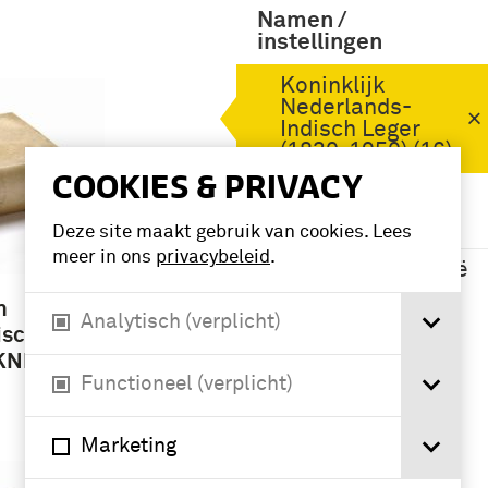
Namen /
instellingen
Koninklijk
Nederlands-
Indisch Leger
(1830-1950) (16)
COOKIES & PRIVACY
Geografie
Deze site maakt gebruik van cookies. Lees
meer in ons
privacybeleid
.
Nederlands-Indië
(15)
n
Analytisch (verplicht)
ischen
 KNIL
Functioneel (verplicht)
Marketing