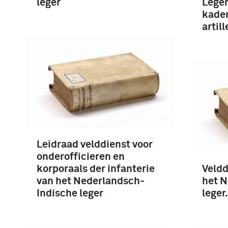
leger
Leger
kader
artill
Leidraad velddienst voor
onderofficieren en
korporaals der infanterie
Veldd
van het Nederlandsch-
het N
Indische leger
leger.