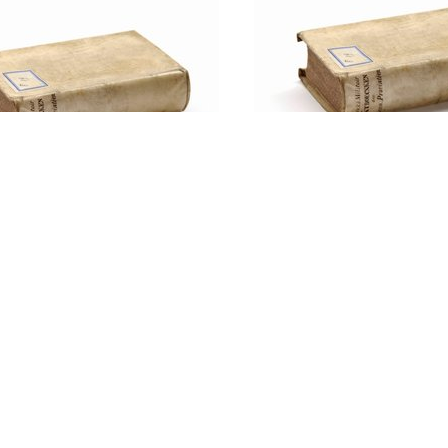
Platen behoorende 
boek voor den
zakboek voor de
ischen dienst van de
onderofficieren en
-compagnieën van het
korporaals der
 genietroepen van
genietroepen
ederlands-Indische
. Deel IV met atlas.
erkings- en
urkunst. - KNIL …