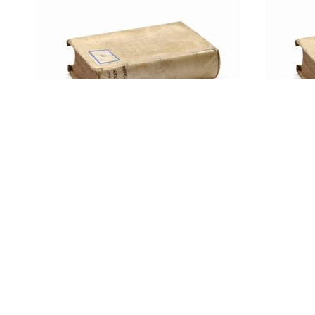
Uittreksel leidraad
Hand
velddienst voor het
techn
Nederlandsch-Indische
veld
Leger ten behoeve van het
korps
kader der bereden
het N
artillerie
Leger
Verst
sappe