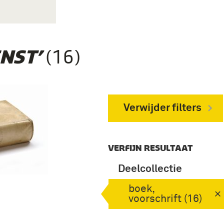
(16)
NST’
Verwijder filters
VERFIJN RESULTAAT
Deelcollectie
boek,
voorschrift (16)
n