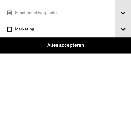
Functioneel (verplicht)
Herziening Militair straf- en tuchtrecht
: ontwerp van wet
Marketing
Alles accepteren