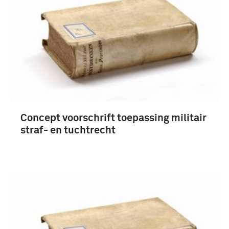
boek (34)
rapport (12)
redevoering (4)
handboek (3)
Concept voorschrift toepassing militair
Meer
straf- en tuchtrecht
1951-2000 (32)
1901-1950 (16)
Interbellum (1918-1939) (7)