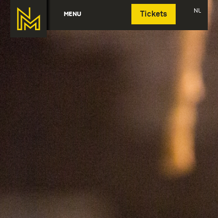
Deutsch
NL
MENU
Tickets