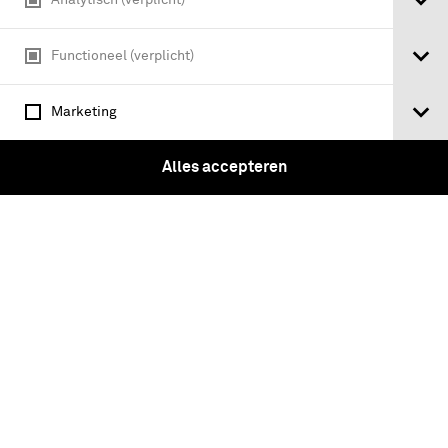
Functioneel (verplicht)
Marketing
Alles accepteren
Khaki broek Dagelijks Tenue Model
1953 gedragen door kolonel van de
Technische staf Ir. M.C. Palm