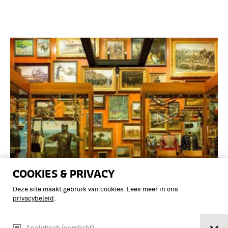
COOKIES & PRIVACY
Zwarte jas Groot Tenue gedragen door
Deze site maakt gebruik van cookies. Lees meer in ons
kolonel van de Technische Staf Ir M.C.
privacybeleid
.
Palm
Analytisch (verplicht)