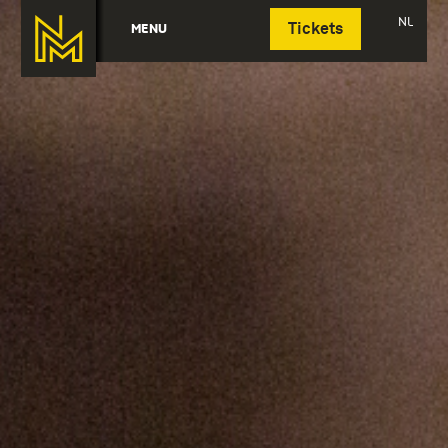
Deutsch
NL
MENU
Tickets