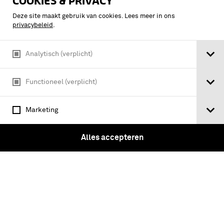
COOKIES & PRIVACY
Deze site maakt gebruik van cookies. Lees meer in ons
privacybeleid
.
Analytisch (verplicht)
Functioneel (verplicht)
Kapitein G.J. Wulfhorst van de KNIL-
Mobiele Eenheid (vechtwagens)
Marketing
Alles accepteren