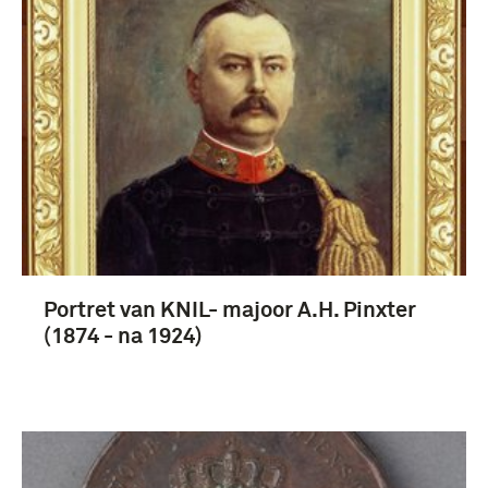
Fotografisch materiaal (6)
Fotografisch materiaal, Geheugen van Nederland
(6)
boek (6)
Portret van KNIL- majoor A.H. Pinxter
(1874 - na 1924)
Koninklijk Nederlands-Indisch Leger (1830-1950)
(5)
majoor (4)
Dienst voor Legercontacten (3)