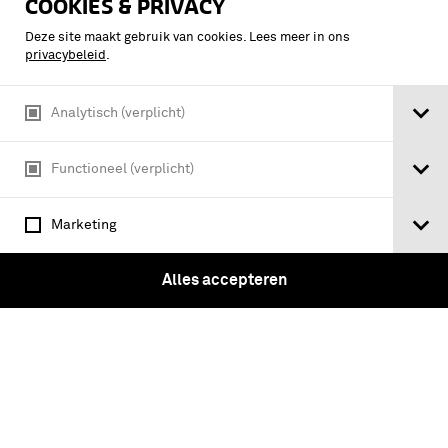
COOKIES & PRIVACY
Deze site maakt gebruik van cookies. Lees meer in ons
privacybeleid
.
Analytisch (verplicht)
Functioneel (verplicht)
Marketing
KOPSTUKKEN UIT DE TWEEDE WERELDOORLOG
Alles accepteren
Guderian / John Keegan ; [vert. uit het
Engels door D.L. Uyt den Bogaard ;
voorw. door Barrie Pitt]