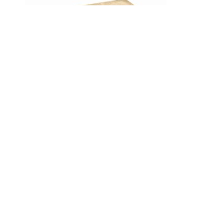
Einleitung zur
Städtereinigung / bearb.
von R. Blasius