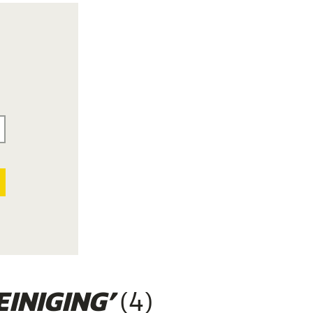
(4)
INIGING’