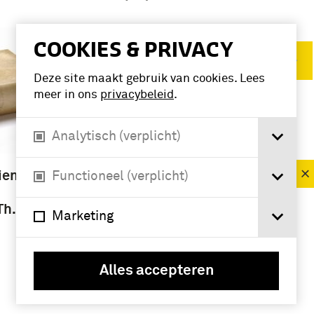
COOKIES & PRIVACY
Verwijder filters
Deze site maakt gebruik van cookies. Lees
meer in ons
privacybeleid
.
VERFIJN RESULTAAT
Analytisch (verplicht)
Deelcollectie
boek (4)
ene : in
Functioneel (verplicht)
Th. Weyl
Marketing
Alles accepteren