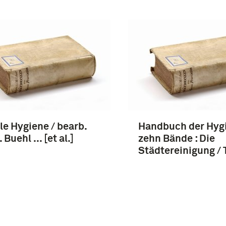
le Hygiene / bearb.
Handbuch der Hygi
 Buehl ... [et al.]
zehn Bände : Die
Städtereinigung / 