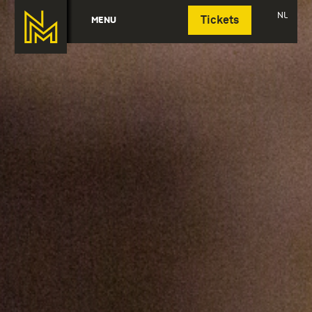
Deutsch
NL
MENU
Tickets