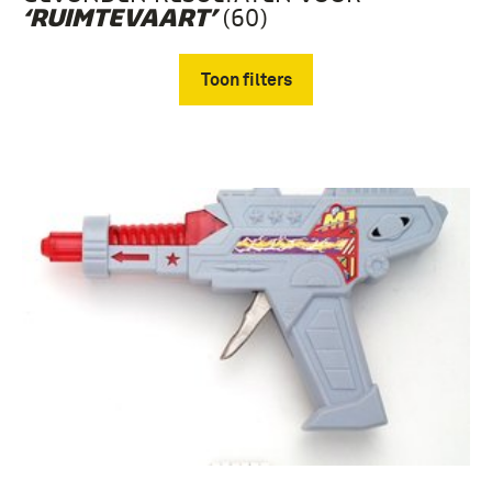
(60)
‘RUIMTEVAART’
Toon filters
Verwijder filters
boek (25)
rapport (6)
boek, literatuur (5)
congresverslag (4)