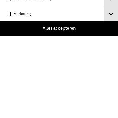
Marketing
Alles accepteren
Het Hawker Hunter Trainer T.Mk.7
lesvliegtuig met registratienummer N-
305 en MSN 41H-693457