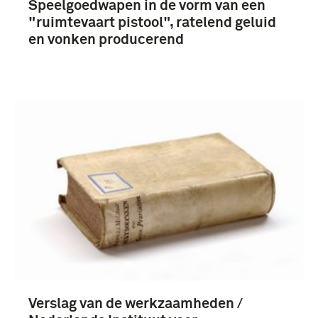
Speelgoedwapen in de vorm van een
Meer
"ruimtevaart pistool", ratelend geluid
en vonken producerend
1951-2000 (19)
Koude Oorlog (1945-1990) (11)
Koninklijke Militaire Academie (3)
Nederland (6)
Verenigde Staten van Amerika (3)
Verslag van de werkzaamheden /