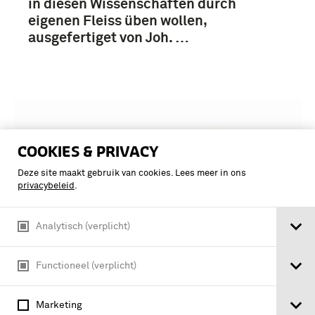
in diesen Wissenschaften durch
eigenen Fleiss üben wollen,
ausgefertiget von Joh. …
COOKIES & PRIVACY
Deze site maakt gebruik van cookies. Lees meer in ons
privacybeleid
.
Analytisch (verplicht)
Functioneel (verplicht)
Aufgesetzt von Wencesl. Joh. Gustav
Marketing