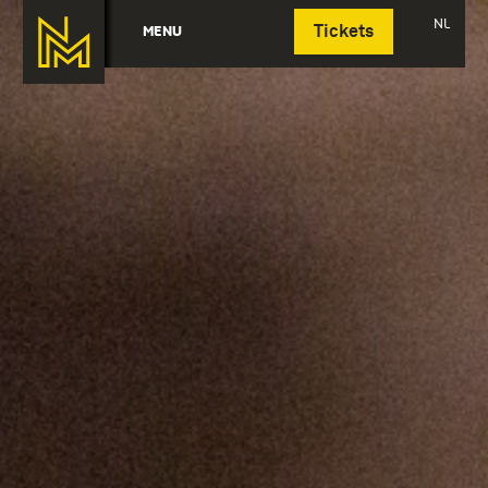
Deutsch
NL
MENU
Tickets