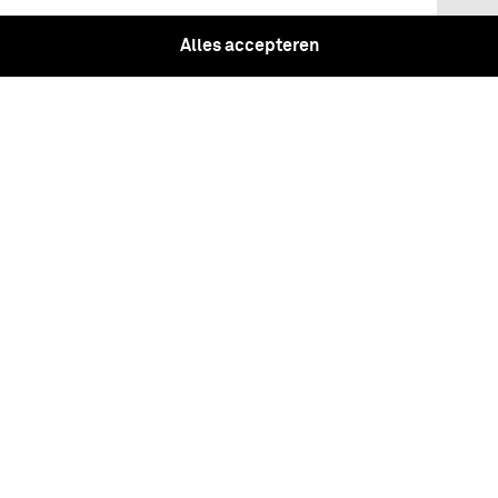
Karsten, Der Phil. Doctor, Hofrath und
Professor der Mathematik und
Alles accepteren
Naturlehre auf der Universität in Halle,
der Churfl. Akademie der …
Aufgesetzt von Wencesl. Joh. Gustav