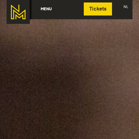
Deutsch
NL
MENU
Tickets