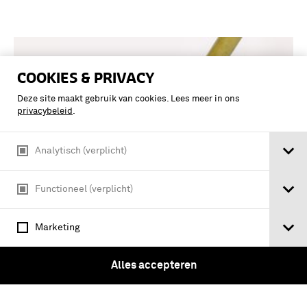
COOKIES & PRIVACY
Deze site maakt gebruik van cookies. Lees meer in ons
privacybeleid
.
Analytisch (verplicht)
Functioneel (verplicht)
Marketing
Seinmortier, Duits model Marine, met
grondplaat, kaliber 60 mm.
Alles accepteren