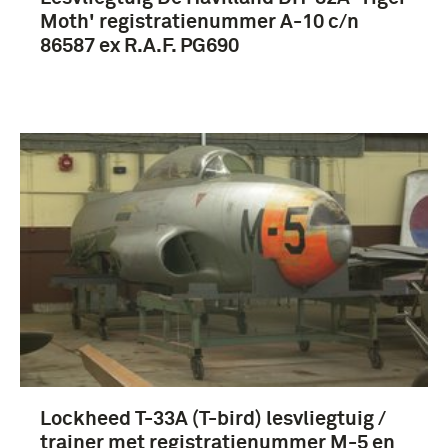
Moth' registratienummer A-10 c/n
86587 ex R.A.F. PG690
Lockheed T-33A (T-bird) lesvliegtuig /
trainer met registratienummer M-5 en