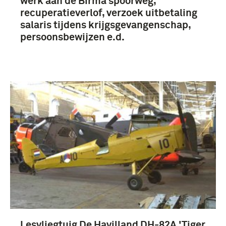
werk aan de Birma spoorweg,
recuperatieverlof, verzoek uitbetaling
salaris tijdens krijgsgevangenschap,
persoonsbewijzen e.d.
Lesvliegtuig De Havilland DH-82A 'Tiger