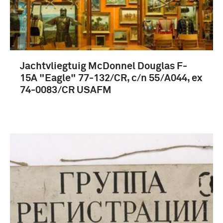
Fotografisch materiaal, Collectie Dik Top (450)
Schilderijen (56)
vliegtuigen (51)
Jachtvliegtuig McDonnel Douglas F-
Meer
15A "Eagle" 77-132/CR, c/n 55/A044, ex
74-0083/CR USAFM
1951-2000 (30)
1901-1950 (3)
Interbellum (1918-1939) (3)
Luchtvaartafdeling (LVA) (1913-1939) (702)