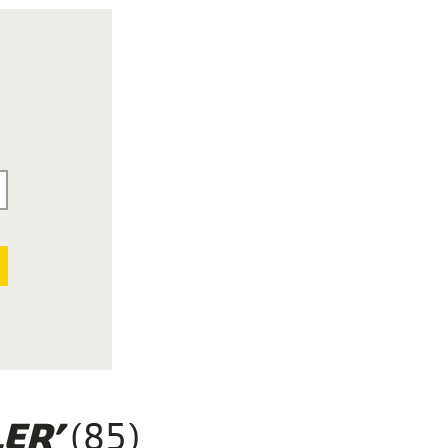
(85)
ER’