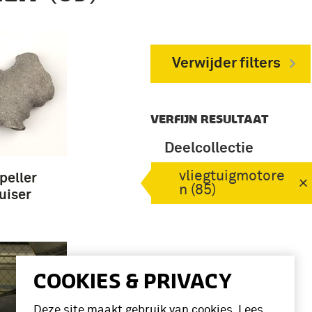
Verwijder filters
VERFIJN RESULTAAT
Deelcollectie
vliegtuigmotore
peller
n (85)
uiser
COOKIES & PRIVACY
Deze site maakt gebruik van cookies. Lees