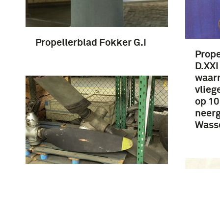
Propellerblad Fokker G.I
Prope
D.XXI
waar
vlieg
op 10
neerg
Wass
Propeller assy