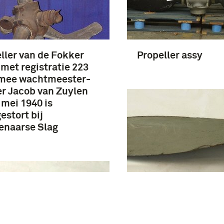
ller van de Fokker
Propeller assy
 met registratie 223
mee wachtmeester-
er Jacob van Zuylen
 mei 1940 is
estort bij
enaarse Slag
Propellerblad