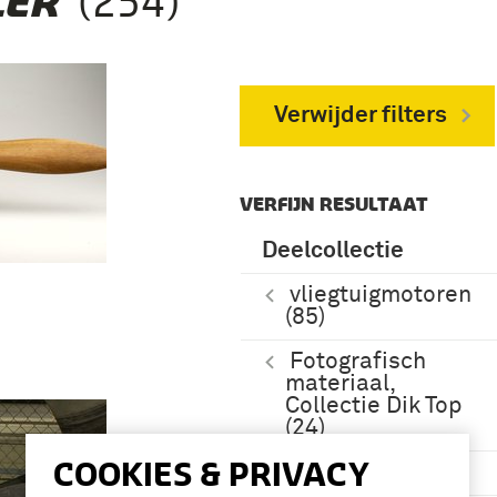
(254)
ER’
Verwijder filters
VERFIJN RESULTAAT
Deelcollectie
vliegtuigmotoren
(85)
Fotografisch
materiaal,
Collectie Dik Top
(24)
COOKIES & PRIVACY
boek (21)