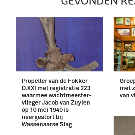
GEVONDEN RE
Propeller van de Fokker
Groep
D.XXI met registratie 223
met z
waarmee wachtmeester-
van v
vlieger Jacob van Zuylen
op 10 mei 1940 is
neergestort bij
Wassenaarse Slag