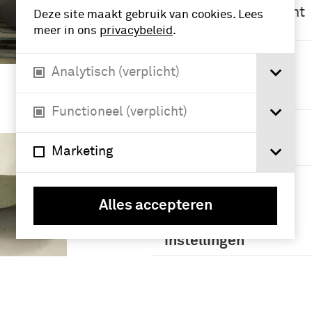
fabrieksdocument
Deze site maakt gebruik van cookies. Lees
atie (17)
meer in ons
privacybeleid
.
Meer
Analytisch (verplicht)
Periode
Functioneel (verplicht)
Tweede
Wereldoorlog
(1939-1945) (8)
Marketing
1951-2000 (3)
Alles accepteren
Namen /
instellingen
Luchtvaartafdeling
(LVA) (1913-1939)
(37)