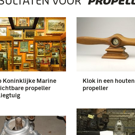
SULTATEN VOOR
‘PROPELL
 Koninklijke Marine
Klok in een houten
ichtbare propeller
propeller
liegtuig