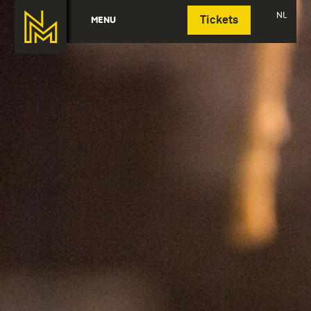
Deutsch
NL
MENU
Tickets