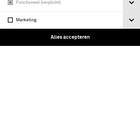
Functioneel (verplicht)
Marketing
Alles accepteren
Entree Kazerne. Depot Politietroepen.
Loenen a/d. Vecht.