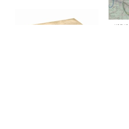
KOSMOS
Balka
natio
grot
Misha
het E
Nederland en Japan :
bijzondere betrekkingen
1600-1868 / Alan Lemmers
en Graddy Boven ; [red.:
Harry de Bles ... et al. ;
fotogr.: Rob Gieling …