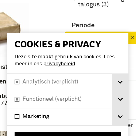
talogus (3)
Periode
1801-1850 (111)
COOKIES & PRIVACY
1851-1900 (52)
Deze site maakt gebruik van cookies. Lees
1751-1800 (28)
meer in ons
privacybeleid
.
istische
1901-1950 (24)
den
Analytisch (verplicht)
Meer
nbunde
Functioneel (verplicht)
/ A.F.W.
Namen /
instellingen
Marketing
Napoléon I (Keizer
van Frankrijk) (6)