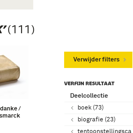
(111)
’
Verwijder filters
VERFIJN RESULTAAT
Deelcollectie
boek (73)
danke /
Bismarck
biografie (23)
tentoonstellingsca