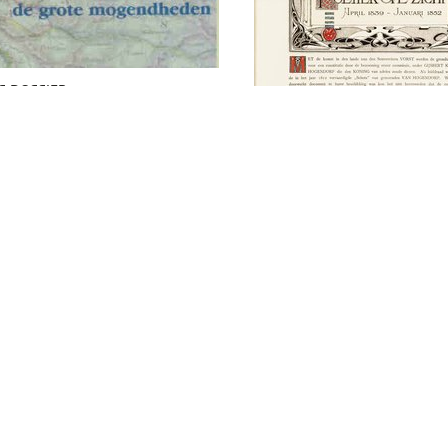
 DOSSIER
n, 1804-1999 :
nalisme, oorlog en de
e mogendheden /
 Glenny ; [vert. uit
Politiek Overzicht 
ngels]
1839 - Januari 1852
Historisch Museu
het Korps Rijdend
Artillerie / door N.
van Es : met ill. v
…