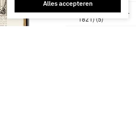
Alles accepteren
Napoleon I
Bonaparte (1769-
1821) (5)
strijdkrachten
(Frankrijk) (3)
Kruseman, Johan
Diederik (3)
April
 -
Meer
m van
e
Geografie
J.A.P.H.
an Hoynck
Frankrijk (19)
Nederland (14)
Pruisen
(koninkrijk) (7)