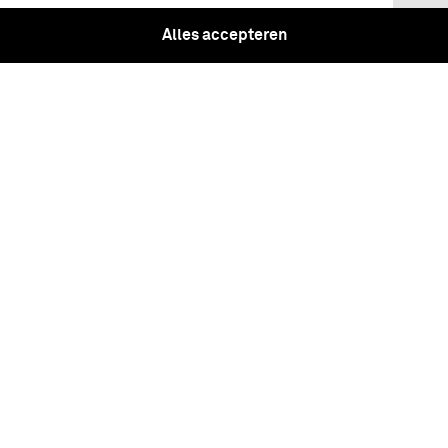
Alles accepteren
Pijper van het 3e Regiment Grenadiers