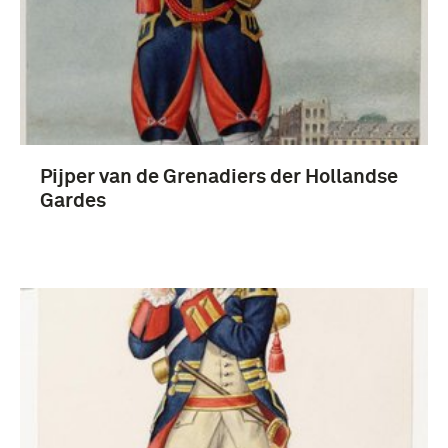
Prenten en Tekeningen (20)
Fotografisch materiaal (9)
Prenten en Tekeningen, Collectie Ten Raa (8)
grammofoonplaat (7)
Pijper van de Grenadiers der Hollandse
Meer
Gardes
infanterie (21)
Marinierskapel der Koninklijke Marine (9)
Koninklijke Landmacht (1813/1814-heden) (7)
grenadier (Wapen der Infanterie) (4)