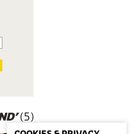
(5)
ND’
COOKIES & PRIVACY