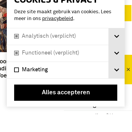
Deze site maakt gebruik van cookies. Lees
Verwijder filters
meer in ons
privacybeleid
.
Analytisch (verplicht)
VERFIJN RESULTAAT
Deelcollectie
Functioneel (verplicht)
Prenten en
oors van
Tekeningen,
adiers
Marketing
Collectie Ten
Voet,
Raa (5)
Alles accepteren
Namen /
instellingen
grenadier (Wapen
der Infanterie) (5)