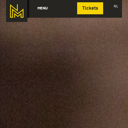
Deutsch
NL
MENU
Tickets