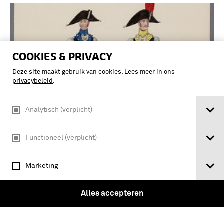
COOKIES & PRIVACY
Deze site maakt gebruik van cookies. Lees meer in ons
privacybeleid
.
Analytisch (verplicht)
Functioneel (verplicht)
Vijfde en Zesde Regiment Infanterie
van Ligne. Regiment Waldeck. Officier
Marketing
der Grenadiers. 1805
Alles accepteren