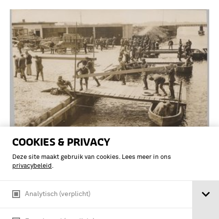
COOKIES & PRIVACY
De pontonniers, herhalingslichting
Deze site maakt gebruik van cookies. Lees meer in ons
1929, uit Dordrecht, houden in het
privacybeleid
.
Oegstgeesterkanaal oefeningen met
pontons bij Rijnsburg
Analytisch (verplicht)