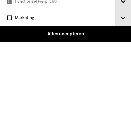
Functioneel (verplicht)
Marketing
Alles accepteren
Ford V8 vrachtauto met DAF-oplegger,
nummerbord G-56614