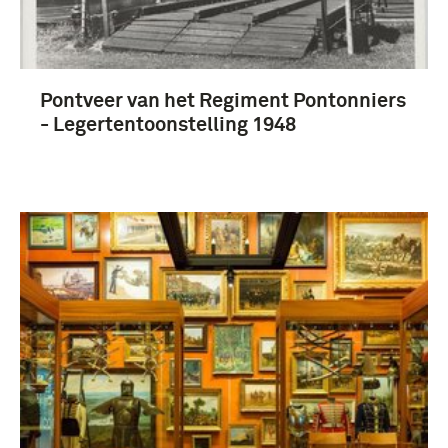
Koude Oorlog (1945-1990) (3)
Pontveer van het Regiment Pontonniers
- Legertentoonstelling 1948
pontonnier (Wapen der Genie) (9)
strijdkrachten (Polen) (3)