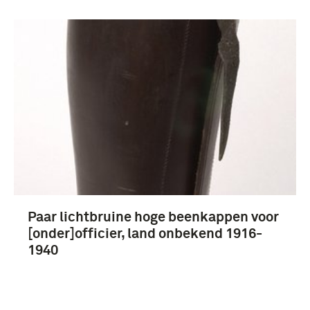
landstrijdkrachten (Japan) (3)
Frankrijk (6)
Duitsland (4)
Japan (3)
Paar lichtbruine hoge beenkappen voor
[onder]officier, land onbekend 1916-
1940