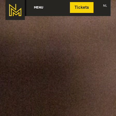
Deutsch
NL
MENU
Tickets