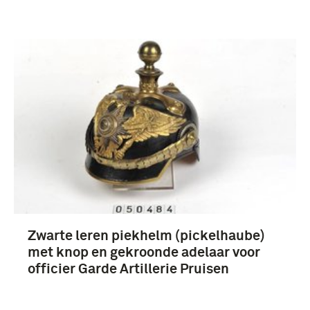
Verwijder filters
boek (22)
Gebruiksgrafiek (8)
Zwarte leren piekhelm (pickelhaube)
Eerste Wereldoorlog (1914-1918) (43)
met knop en gekroonde adelaar voor
1901-1950 (9)
officier Garde Artillerie Pruisen