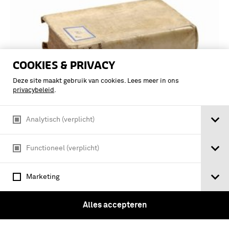
COOKIES & PRIVACY
Deze site maakt gebruik van cookies. Lees meer in ons
privacybeleid
.
HISTORY OF THE GREAT WAR BASED ON OFFICIAL
Analytisch (verplicht)
DOCUMENTS
merchant navy : history of the Great
Functioneel (verplicht)
War based on official documents /
Archibald Spicer Hurd
Marketing
Alles accepteren