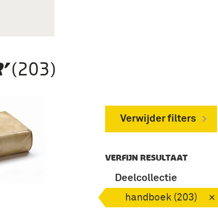
(203)
’
Verwijder filters
VERFIJN RESULTAAT
Deelcollectie
handboek (203)