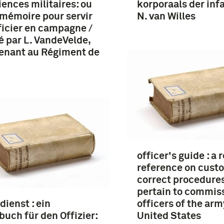
iences militaires: ou
korporaals der infa
mémoire pour servir
N. van Willes
fficier en campagne /
é par L. VandeVelde,
enant au Régiment de
officer's guide : a 
reference on cust
correct procedure
pertain to commis
dienst : ein
officers of the arm
uch für den Offizier:
United States