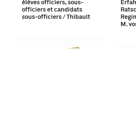
élèves officiers, sous-
Erfa
officiers et candidats
Ratsc
sous-officiers / Thibault
Regi
M. v
Vademecum voor den
nieuw benoemden officier
Aide-
van het Ned.-Indische
campa
leger 1933 / uitgeg. door de
offici
Nederlandsch-Indische