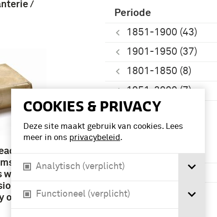
nterie /
Periode
1851-1900 (43)
1901-1950 (37)
1801-1850 (8)
1951-2000 (7)
COOKIES & PRIVACY
Meer
Deze site maakt gebruik van cookies. Lees
meer in ons
privacybeleid
.
Namen /
ready
instellingen
oms and
Analytisch (verplicht)
Generale Staf (5)
s which
sioned
Koninklijk
Functioneel (verplicht)
y of the
Nederlands-
Indisch Leger