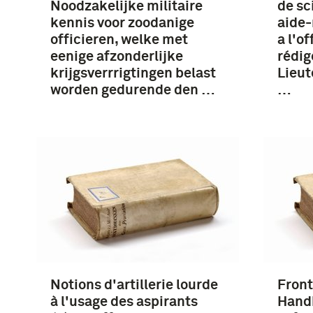
Noodzakelijke militaire
de sc
kennis voor zoodanige
aide-
officieren, welke met
a l'o
eenige afzonderlijke
rédig
krijgsverrrigtingen belast
Lieut
worden gedurende den …
…
Notions d'artillerie lourde
Front
à l'usage des aspirants
Handb