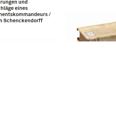
hrungen und
hläge eines
mentskommandeurs /
on Schenckendorff
Handbuch für die O
der Königlich
Preussischen Artil
mémoire portatif de
gne : à l'usage des
ers d'artillerie