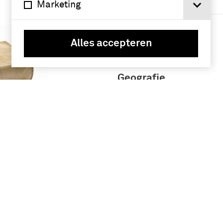
(1830-1950) (5)
Marketing
Militaire
Geneeskundige
Alles accepteren
Dienst (3)
Geografie
Nederland (30)
Frankrijk (22)
ffiziere
Duitsland (19)
lerie
Verenigde Staten
van Amerika (8)
Meer