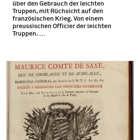
über den Gebrauch der leichten
1901-1950 (84)
Truppen, mit Rüchsicht auf den
französischen Krieg. Von einem
1801-1850 (56)
preussischen Officier der leichten
Truppen. …
Meer
Militaire Geneeskundige Dienst (24)
Koninklijke Landmacht (1813/1814-heden) (15)
Koninklijke Militaire Academie (13)
Koninklijk Nederlands-Indisch Leger (1830-1950)
(11)
Meer