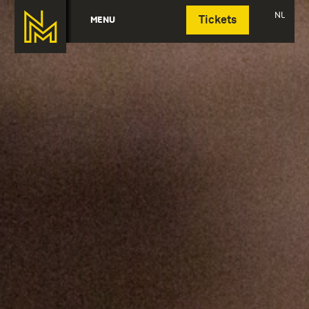
Deutsch
NL
MENU
Tickets