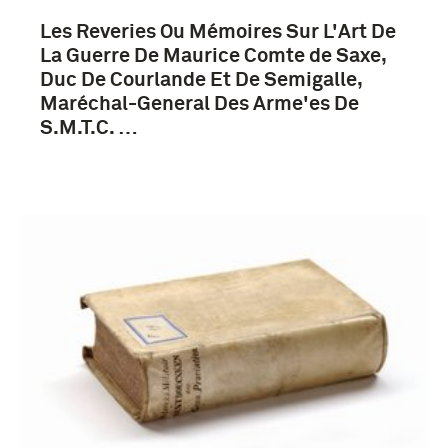
Les Reveries Ou Mémoires Sur L'Art De
La Guerre De Maurice Comte de Saxe,
Frankrijk (164)
Duc De Courlande Et De Semigalle,
Nederland (124)
Maréchal-General Des Arme'es De
S.M.T.C. …
Duitsland (44)
Nederlands-Indië (22)
Meer