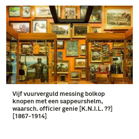
Vijf vuurverguld messing bolkop
knopen met een sappeurshelm,
waarsch. officier genie [K.N.I.L. ??]
[1867-1914]