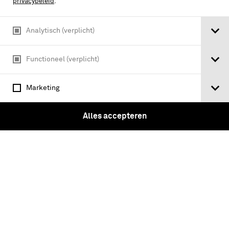
privacybeleid
.
Analytisch (verplicht)
Functioneel (verplicht)
Marketing
Vijf vuurverguld messing knopen met
een sappeurshelm, officier genie [1813-
Alles accepteren
1865]