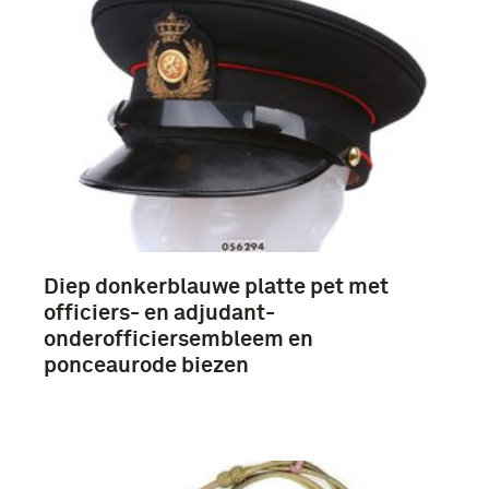
Fotografisch materiaal (98)
hoofddeksels (14)
uniformen (7)
Geheugen van Nederland, ZBKW (3)
Diep donkerblauwe platte pet met
Meer
officiers- en adjudant-
onderofficiersembleem en
ponceaurode biezen
Genie (148)
Koninklijke Landmacht (1813/1814-heden) (95)