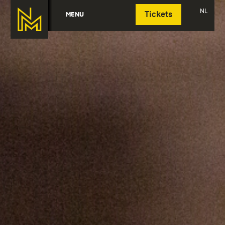
Deutsch
NL
MENU
Tickets