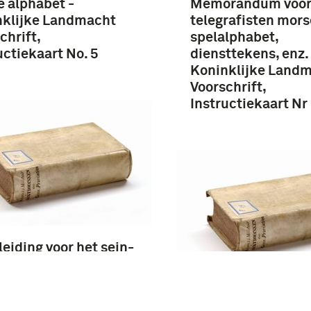
 alphabet -
Memorandum voo
nklijke Landmacht
telegrafisten mors
chrift,
spelalphabet,
uctiekaart No. 5
diensttekens, enz. 
Koninklijke Land
Voorschrift,
Instructiekaart Nr
eiding voor het sein-
underondericht deel I
, uitgave 1936 - KNIL
hrift, DvO IV, nr. 37
Morse alphabet -