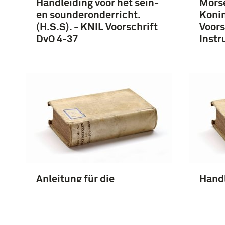
Handleiding voor het sein-
Morse
en sounderonderricht.
Koni
(H.S.S). - KNIL Voorschrift
Voors
DvO 4-37
Instr
Anleitung für die
Handl
Ausbildung im Morsen -
en so
Duitsland Voorschrift, HDv
(HSS)
426, LDv 407
Voorsc