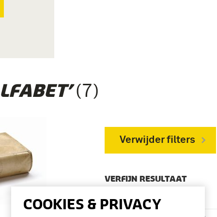
(7)
LFABET’
Verwijder filters
VERFIJN RESULTAAT
Deelcollectie
COOKIES & PRIVACY