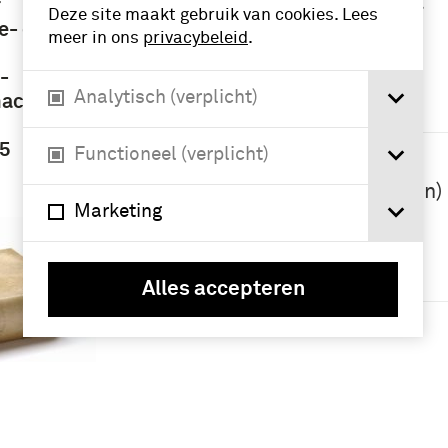
boek, voorschrift
r
Deze site maakt gebruik van cookies. Lees
(7)
e- en
meer in ons
privacybeleid
.
-
Namen /
Analytisch (verplicht)
macht
instellingen
 5
Koninklijke
Functioneel (verplicht)
Landmacht
(1813/1814-heden)
Marketing
(4)
Geografie
Alles accepteren
Nederland (4)