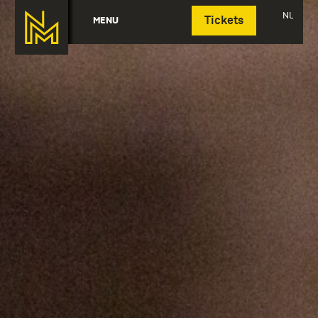
Deutsch
NL
MENU
Tickets