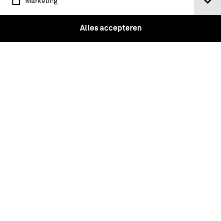
Marketing
Stolbergkazerne, Amersfoort
Alles accepteren
In dienst, wat nu? : actuele informatie
voor aanstaande militairen / M.H. von
Meijenfeldt ; [cartoons Arend van Dam]