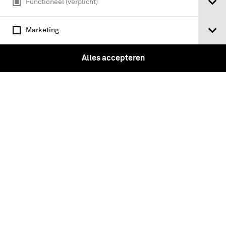
Functioneel (verplicht)
Marketing
Alles accepteren
MILITARY TRAINING PAMPHLET
Anti-tank mines - Engeland
Voorschrift, 26/GS Publications/749