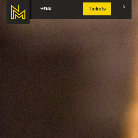
Deutsch
NL
MENU
Tickets