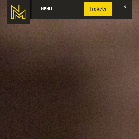
Deutsch
NL
MENU
Tickets