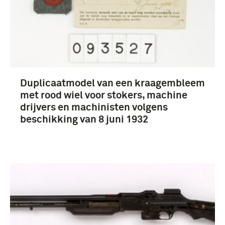
boek (197)
Oude drukken, Geheugen van Nederland (106)
boek, voorschrift (50)
voorschrift (30)
Duplicaatmodel van een kraagembleem
Meer
met rood wiel voor stokers, machine
drijvers en machinisten volgens
beschikking van 8 juni 1932
1901-1950 (36)
Tweede Wereldoorlog (1939-1945) (23)
1951-2000 (17)
1751-1800 (9)
Meer