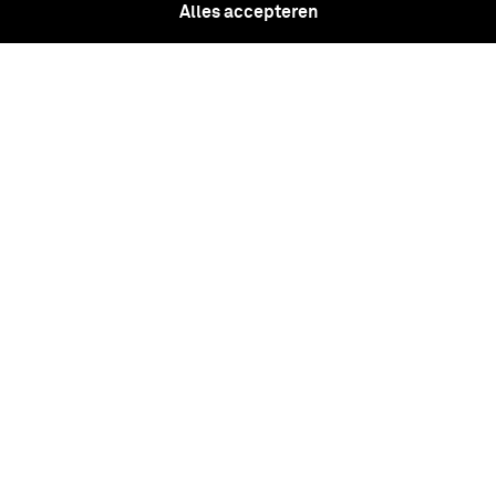
Alles accepteren
Bruine halsdoek van textiel, 102e Bouw
Machine Compagnie
Daimler Dingo Mk.II