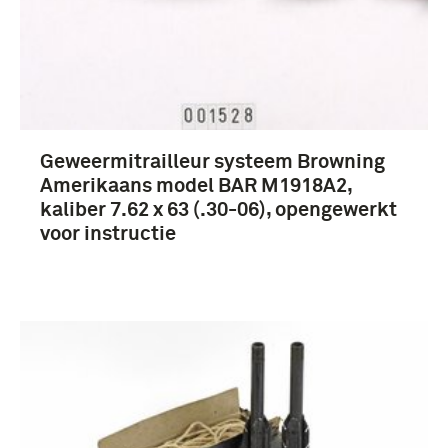
artillerie (34)
Koninklijke Landmacht (1813/1814-heden) (11)
Geweermitrailleur systeem Browning
Amerikaans model BAR M1918A2,
Landmacht (niet Nederland) (8)
kaliber 7.62 x 63 (.30-06), opengewerkt
infanterie (7)
voor instructie
Meer
Verenigde Staten van Amerika (23)
Groot-Brittannië (20)