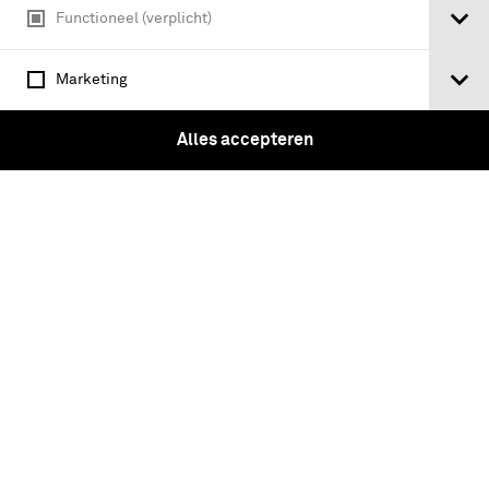
Functioneel (verplicht)
Marketing
Alles accepteren
Luitenant-kolonel van de generaal-
kwartiermeester staf, in galatenue /
Kolonel van den generale staf te paard -
Bundeling in gesleten donkerblauwe
zijden kaft met 25 schilderingen …