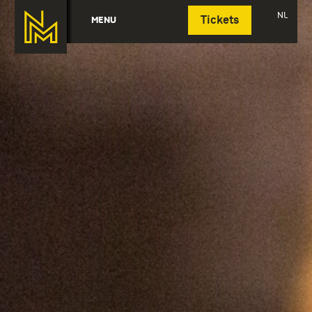
Deutsch
NL
MENU
Tickets