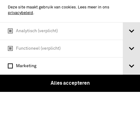
Deze site maakt gebruik van cookies. Lees meer in ons
privacybeleid
.
Analytisch (verplicht)
Functioneel (verplicht)
Marketing
Alles accepteren
Portret van Generaal-Majoor
Koninklijke Luchtmacht D. Berlijn 9-9-
1966 t/m 2-5-1969