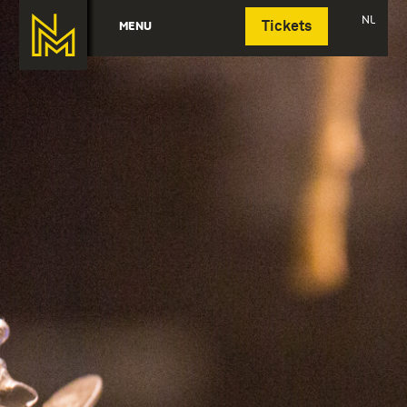
Deutsch
NL
MENU
Tickets