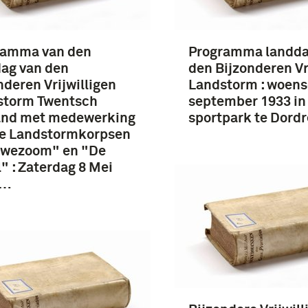
ramma van den
Programma landda
ag van den
den Bijzonderen Vr
nderen Vrijwilligen
Landstorm : woens
storm Twentsch
september 1933 in
and met medewerking
sportpark te Dord
de Landstormkorpsen
uwezoom" en "De
l" : Zaterdag 8 Mei
 …