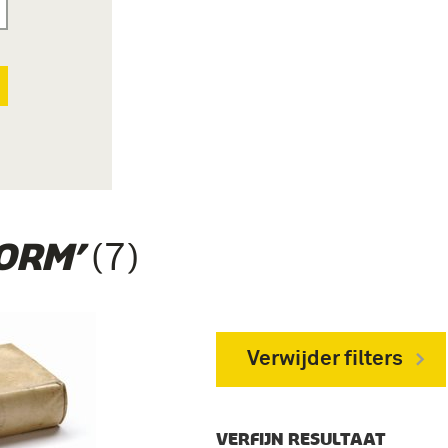
(7)
ORM’
Verwijder filters
VERFIJN RESULTAAT