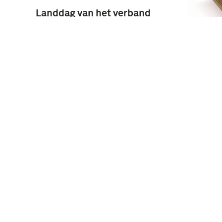
Landdag van het verband
Drenthe van den
bijzonderen Vrijwilligen
Landstorm te houden op
Nati
25 Augustus 1925 te
te 's
Hoogeveen op een terrein
septe
aan den Bentincksdijk
herde
jarig
Bijzo
Land