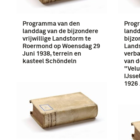
Programma van den
Prog
landdag van de bijzondere
landd
vrijwillige Landstorm te
bijzo
Roermond op Woensdag 29
Land
Juni 1938, terrein en
verb
kasteel Schöndeln
van 
"Vel
IJsse
1926