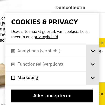
Deelcollectie
brochure (5)
g van
COOKIES & PRIVACY
ijwillige
dag 20
Deze site maakt gebruik van cookies. Lees
Periode
 het
meer in ons
privacybeleid
.
recht
1901-1950 (7)
Analytisch (verplicht)
Interbellum (1918-
1939) (3)
Functioneel (verplicht)
Namen /
instellingen
Marketing
Bijzondere
Vrijwillige
Alles accepteren
Landstormverba
nd (7)