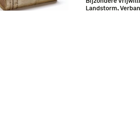
Bijzondere Vrijwill
Landstorm, Verba
Rotterdam : prop
schietwedstrijden 
onale Landstormdag
met 10 juli 1936 [e
 Gravenhage op 27
prijsuitreiking 2
mber 1928 ter
september 1936
nking van het 10-
 bestaan van den
nderen Vrijwilligen
storm