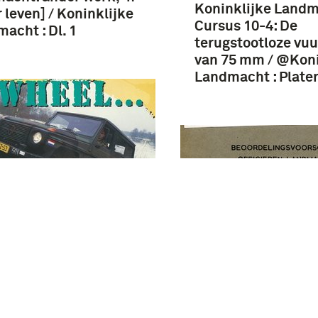
Koninklijke Landm
 leven] / Koninklijke
Cursus 10-4: De
acht : Dl. 1
terugstootloze vu
van 75 mm / @Koni
Landmacht : Plate
eep tot Mercedes :
ichte terreinwaardige
oertuig in de
Beoordelingsvoors
nklijke Landmacht
officieren landmac
1997 : catalogus bij
Departement van
ntoonstelling Four-