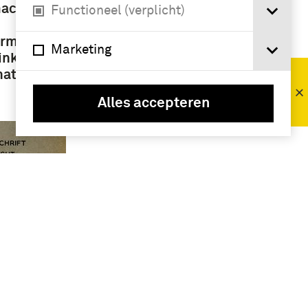
acht.
Functioneel (verplicht)
Namen /
urmond
instellingen
Marketing
nklijke
Koninklijke
natlas
Landmacht
(1813/1814-
Alles accepteren
heden) (162)
Geografie
Nederland (155)
chrift
ht /