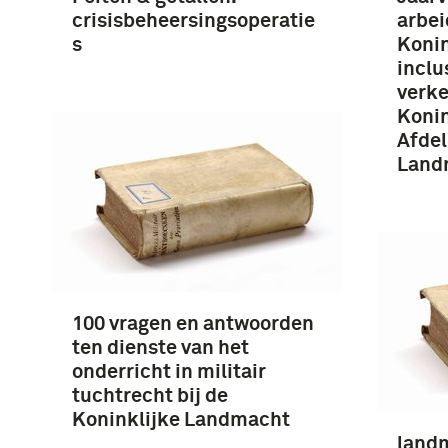
crisisbeheersingsoperatie
arbe
s
Konin
inclu
verke
Konin
Afdel
Land
100 vragen en antwoorden
ten dienste van het
onderricht in militair
tuchtrecht bij de
Koninklijke Landmacht
landm