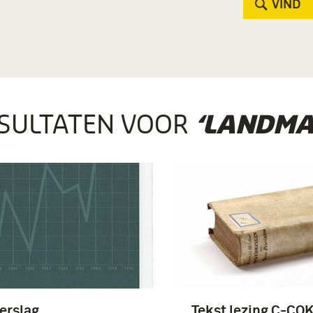
VIND
SULTATEN VOOR
‘LANDMA
erslag
Tekst lezing C-CO