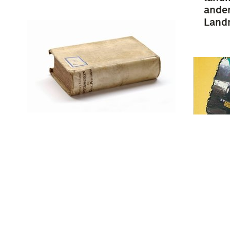
ander
Landm
Koninklijke Landmacht na
de Tweede Wereldoorlog /
J.F.R. van Vogelpoel : Dl. 1:
De Voorgeschiedenis : de
Van J
ontwikkeling van de
het l
Koninklijke Landmacht na
wielv
de capitulatie …
Koni
1945-
de te