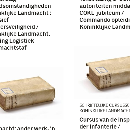
idsomstandigheden
autoriteiten midda
klijke Landmacht :
COKL-jubileum /
sief
Commando opleid
ersveiligheid /
Koninklijke Land
klijke Landmacht.
ing Logistiek
machtstaf
SCHRIFTELIJKE CURSUSS
KONINKLIJKE LANDMACH
Cursus van de insp
der infanterie /
acht: ander werk, 'n