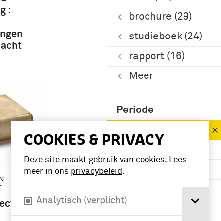
g :
brochure (29)
ingen
studieboek (24)
macht
rapport (16)
Meer
Periode
1951-2000 (162)
COOKIES & PRIVACY
1901-1950 (16)
Deze site maakt gebruik van cookies. Lees
1851-1900 (5)
meer in ons
privacybeleid
.
EN
T
1801-1850 (3)
Analytisch (verplicht)
ectie
Meer