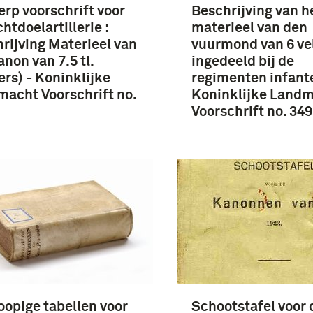
rp voorschrift voor
Beschrijving van h
chtdoelartillerie :
materieel van den
rijving Materieel van
vuurmond van 6 vel
anon van 7.5 tl.
ingedeeld bij de
ers) - Koninklijke
regimenten infante
acht Voorschrift no.
Koninklijke Land
Voorschrift no. 349
oopige tabellen voor
Schootstafel voor 