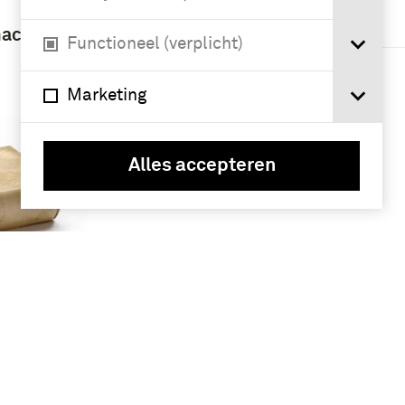
Geografie
macht
Functioneel (verplicht)
Nederland (5)
Marketing
Alles accepteren
 de
terie .
egingen
p het