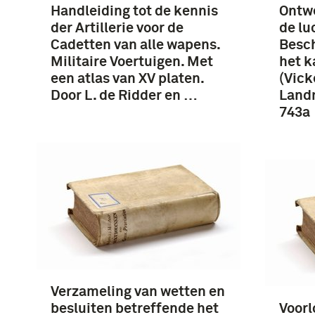
Handleiding tot de kennis
Ontwe
der Artillerie voor de
de lu
Cadetten van alle wapens.
Besch
Militaire Voertuigen. Met
het k
een atlas van XV platen.
(Vick
Door L. de Ridder en …
Landm
743a
Verzameling van wetten en
besluiten betreffende het
Voorl