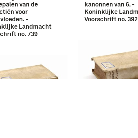
epalen van de
kanonnen van 6. -
ctiën voor
Koninklijke Land
vloeden. -
Voorschrift no. 392
nklijke Landmacht
chrift no. 739
Aanwijzingen voor
opleiding der infan
jzingen voor de
Hoofdstuk III :
ding der infanterie .
opstellingen, bew
stuk III :
en verrichtingen o