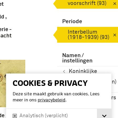
voorschrift (93)
et
d ,
Periode
rie -
Interbellum
macht
(1918-1939) (93)
Namen /
instellingen
Koninklijke
Landmacht
COOKIES & PRIVACY
(1813/1814-heden)
(4)
Deze site maakt gebruik van cookies. Lees
Korps Pontonniers
meer in ons
privacybeleid
.
en Torpedisten
(1922-1940) (3)
de
Analytisch (verplicht)