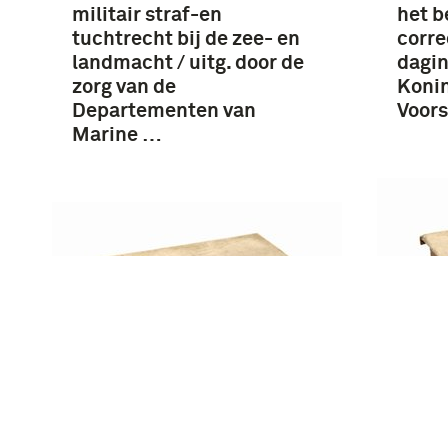
militair straf-en
het b
tuchtrecht bij de zee- en
corre
landmacht / uitg. door de
dagin
zorg van de
Koni
Departementen van
Voors
Marine …
Aanwi
Beschrijving van de
oplei
uniformen, de tenuen en
Hoofd