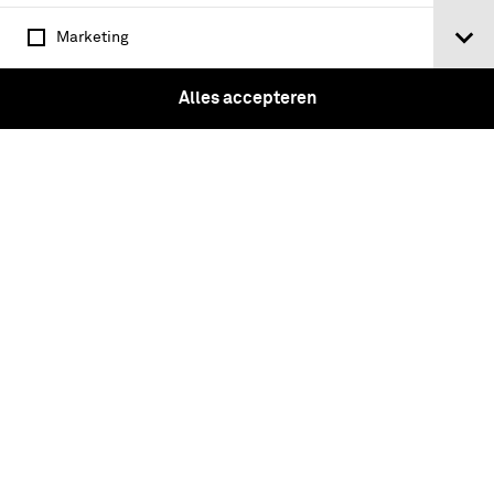
het dysfunctioneren van militairen :
Marketing
mei 1977 / rapporteur: F.A.G. Bleijs
Alles accepteren
Registratuurplan ten behoeve van
Ministerie van Oorlog, Koninklijke