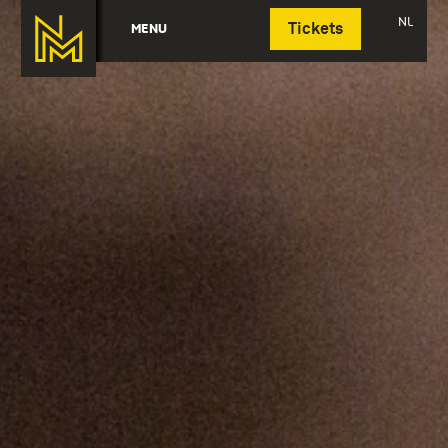
Deutsch
NL
MENU
Tickets