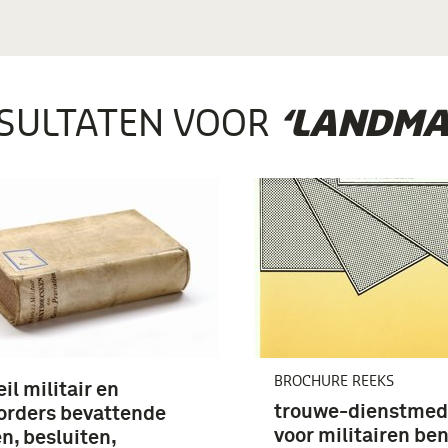
SULTATEN VOOR
‘LANDMA
BROCHURE REEKS
il militair en
trouwe-dienstmeda
orders bevattende
voor militairen be
n, besluiten,