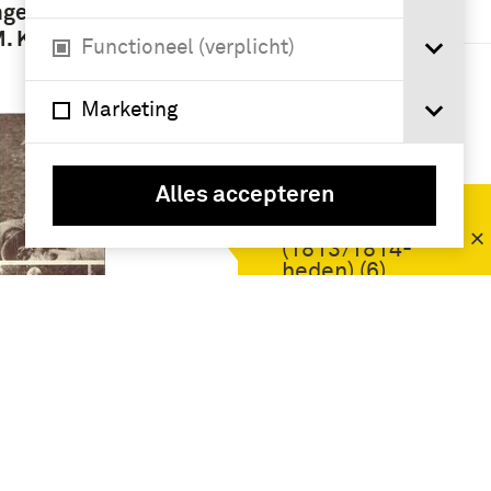
ingesteld
1901-1950 (6)
M. Klep
Functioneel (verplicht)
1951-2000 (3)
Marketing
Namen /
instellingen
Alles accepteren
Koninklijke
Landmacht
(1813/1814-
heden) (6)
 de
Geografie
n van de
Nederland (6)
at sinds
l. 2