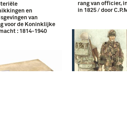
rang van officier, 
teriële
in 1825 / door C.P.
hikkingen en
isgevingen van
g voor de Koninklijke
macht : 1814-1940
ransel op de rug" :
uitrustingsstukke
Nederlandse solda
1813 / M. Talens : D
aar Koninklijke
acht / [uitg. van de
ing