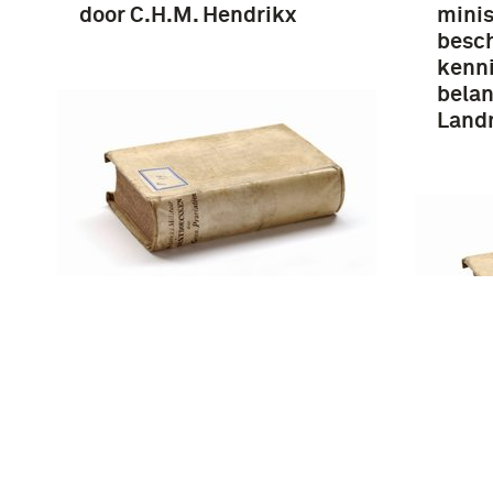
door C.H.M. Hendrikx
minis
besc
kenn
belan
Land
Recueil militair en
legerorders bevattende
wetten, besluiten,
ministerieele
beschikkingen en
150 j
kennisgevingen van
Landm
belang voor de Koninklijke
Afdel