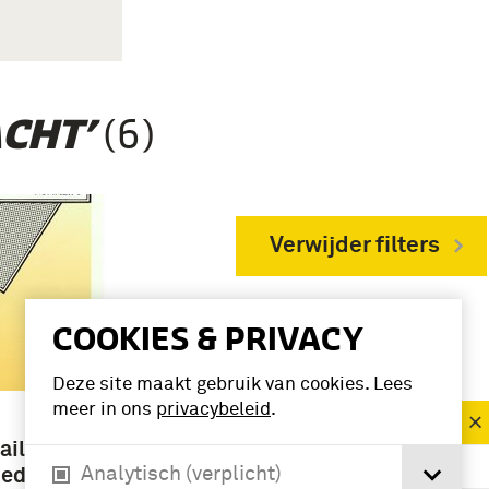
(6)
CHT’
Verwijder filters
COOKIES & PRIVACY
VERFIJN RESULTAAT
Periode
Deze site maakt gebruik van cookies. Lees
meer in ons
privacybeleid
.
1801-1850 (6)
ille
1851-1900 (6)
Analytisch (verplicht)
neden de