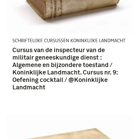
Koninklijke Landmacht (1813/1814-heden) (155)
Koninklijke Marechaussee (11)
Koninklijke Militaire Academie (3)
SCHRIFTELIJKE CURSUSSEN KONINKLIJKE LANDMACHT
Legermuseum (3)
Cursus van de inspecteur van de
militair geneeskundige dienst :
Algemene en bijzondere toestand /
Koninklijke Landmacht. Cursus nr. 9:
Oefening cocktail / @Koninklijke
Nederland (276)
Landmacht