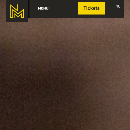
Deutsch
NL
MENU
Tickets