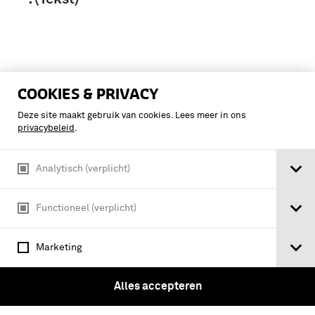
COOKIES & PRIVACY
Deze site maakt gebruik van cookies. Lees meer in ons
privacybeleid
.
Analytisch (verplicht)
Functioneel (verplicht)
Marketing
SCHRIFTELIJKE CURSUSSEN KONINKLIJKE LANDMACHT
Cursus van de inspecteur van de
Alles accepteren
militair geneeskundige dienst /
Koninklijke Landmacht. Cursus nr. 9: