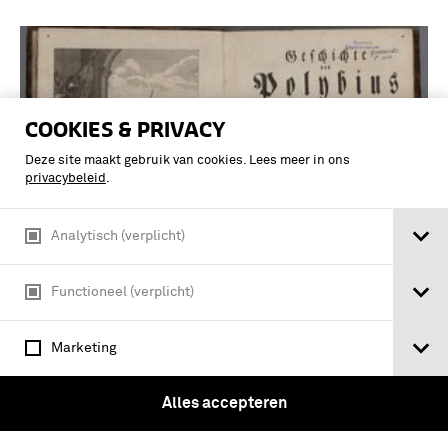
COOKIES & PRIVACY
Deze site maakt gebruik van cookies. Lees meer in ons
privacybeleid
.
Analytisch (verplicht)
Functioneel (verplicht)
seinem Lehrgebäude von der Colonne
deutlich und gründlich abgehandelt
Marketing
und in vielen Kupferstichen vorgestellt
hat. Uebersetzt von Anthon Leopold von
Alles accepteren
Oelsnitz Lieutenant bey dem
Königlichen …