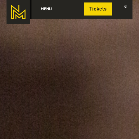
Deutsch
NL
MENU
Tickets