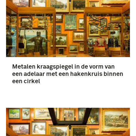
uniformen (185)
standmodellen (5)
Metalen kraagspiegel in de vorm van
infanterie (136)
een adelaar met een hakenkruis binnen
majoor (49)
een cirkel
KNIL (44)
cavalerie (43)
Meer