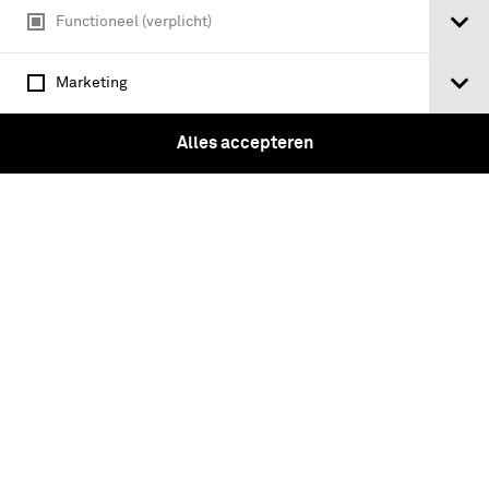
Functioneel (verplicht)
Marketing
Twee groene kraagpatten voor op de
overjas van onderofficieren van de
Alles accepteren
Koninklijke Militaire School