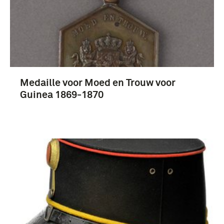
mobilisatie (1939-1940) (3)
Meer
Medaille voor Moed en Trouw voor
Korporaal (279)
Guinea 1869-1870
infanterie (124)
Koninklijke Landmacht (1813/1814-heden) (58)
Koninklijke Luchtmacht (1953-....) (49)
Meer