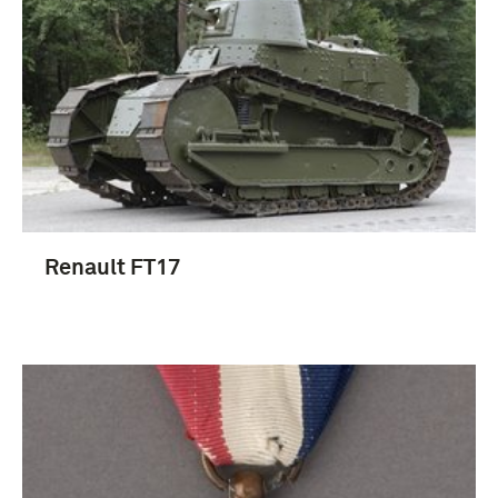
uniformen (128)
boek (101)
Prenten en Tekeningen (81)
Fotografisch materiaal (75)
Renault FT17
Meer
1851-1900 (13)
1901-1950 (10)
Tweede Wereldoorlog (1939-1945) (6)