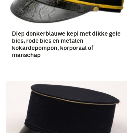
Nederland (295)
Nederlands-Indië (21)
Verenigde Staten van Amerika (6)
Diep donkerblauwe kepi met dikke gele
bies, rode bies en metalen
kokardepompon, korporaal of
manschap