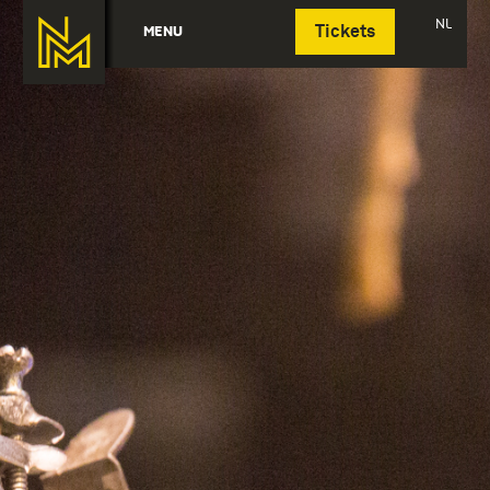
Deutsch
NL
MENU
Tickets