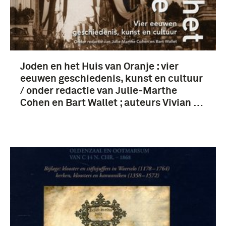
1701-1750 (8)
Joden en het Huis van Oranje : vier
eeuwen geschiedenis, kunst en cultuur
/ onder redactie van Julie-Marthe
Nederland (14)
Cohen en Bart Wallet ; auteurs Vivian …