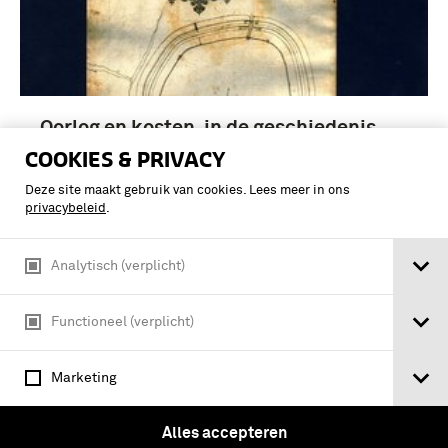
Oorlog en kosten, in de geschiedenis
van de Nederlanden, het Rijnland,
COOKIES & PRIVACY
Münsterland, Lingen, Twente, Oldenzaal
Deze site maakt gebruik van cookies. Lees meer in ons
en Ootmarsum van c 14 n. Chr. - c 1814.
privacybeleid
.
…
Analytisch (verplicht)
Functioneel (verplicht)
Marketing
Volgende
2
Vorige
Alles accepteren