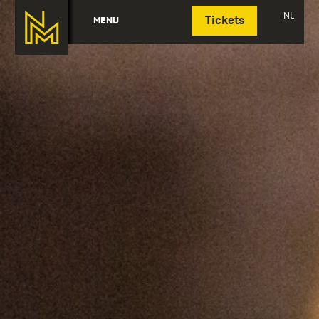
Deutsch
NL
MENU
Tickets