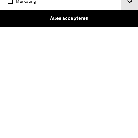
Marketing
Alles accepteren
Militair keuringsreglement (Staatsblad
J 404) met toelichting