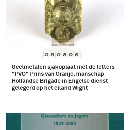
boek (12)
1901-1950 (3)
Geelmetalen sjakoplaat met de letters
"PVO" Prins van Oranje, manschap
Hollandse Brigade in Engelse dienst
Nederland (6)
gelegerd op het eiland Wight
Leiden (3)