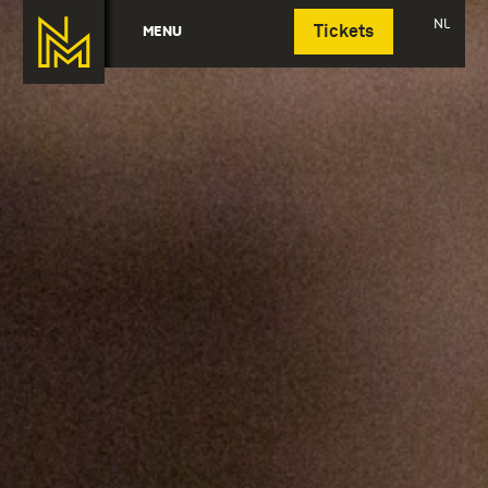
Deutsch
NL
MENU
Tickets