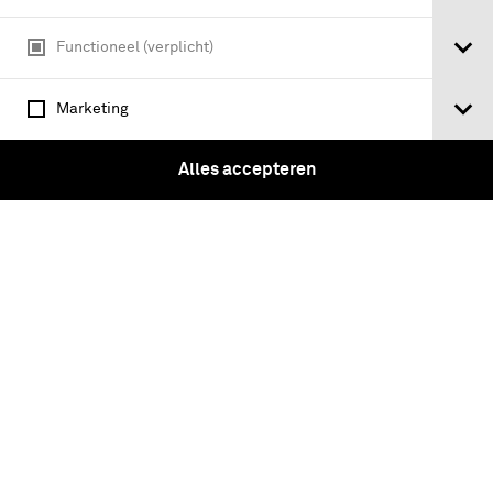
Functioneel (verplicht)
Sturmtruppen : Österreichisch-
Marketing
ungarische Sturmformationen und
Jagdkommandos im Ersten Weltkrieg :
Alles accepteren
Kampfverfahren, Organisation,
Uniformierung and Ausrüstung / M.
Christian Ortner