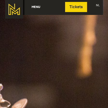
Deutsch
NL
MENU
Tickets