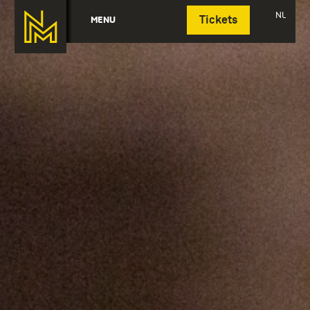
Deutsch
NL
MENU
Tickets