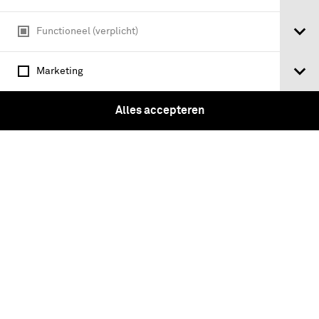
Functioneel (verplicht)
Grijsgroene sjako met twee kleppen en
zonder beslag
Marketing
Alles accepteren