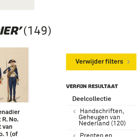
(149)
IER’
Verwijder filters
VERFIJN RESULTAAT
Deelcollectie
Handschriften,
enadier
Geheugen van
 R. No.
Nederland (120)
t van
. 1 (of
Prenten en