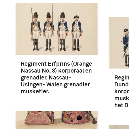
Regiment Erfprins (Orange
Nassau No. 3) korporaal en
grenadier. Nassau-
Regi
Usingen- Walen grenadier
Dunda
musketier.
korpo
muska
het D