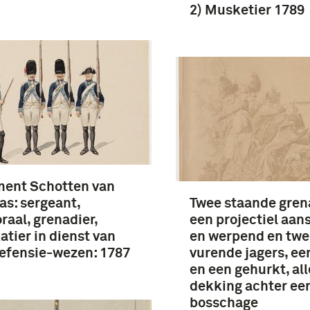
2) Musketier 1789
ment Schotten van
s: sergeant,
Twee staande gren
raal, grenadier,
een projectiel aa
tier in dienst van
en werpend en twe
efensie-wezen: 1787
vurende jagers, ee
en een gehurkt, alle
dekking achter ee
bosschage