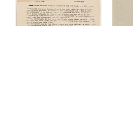
Nederlandsche
Grenadiersmuts uit het
begin der 18e eeuw:
Een g
voorzijde en achterzijde:
het 3
getypte toelichting
Regi
eronder
Greni