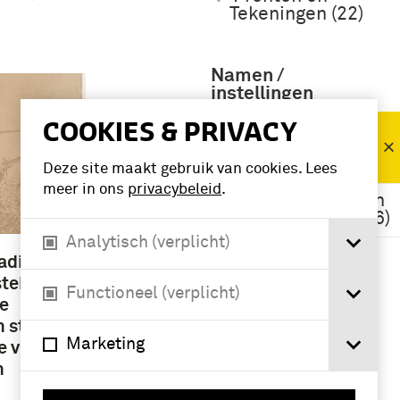
Tekeningen (22)
Namen /
instellingen
COOKIES & PRIVACY
Staatse Leger
(1579-1795)
(149)
Deze site maakt gebruik van cookies. Lees
meer in ons
privacybeleid
.
grenadier (Wapen
der Infanterie) (16)
Analytisch (verplicht)
infanterie (8)
adiers
nstekend
Functioneel (verplicht)
e
n staand
Marketing
 vier in
n