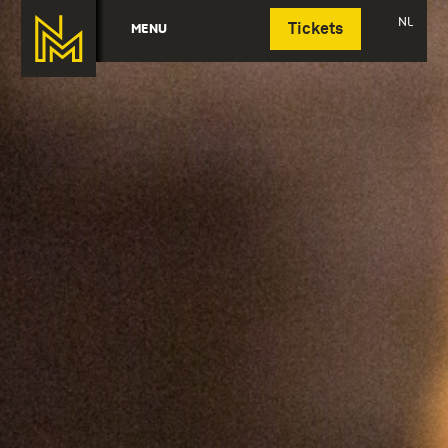
Deutsch
NL
MENU
Tickets