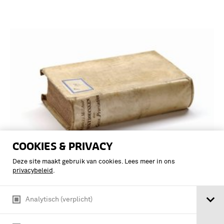
COOKIES & PRIVACY
Deze site maakt gebruik van cookies. Lees meer in ons
Handleiding voor den militair
privacybeleid
.
geneeskundigen dienst bij een
optreden tegen een inlandschen vijand.
Analytisch (verplicht)
Deel I en II