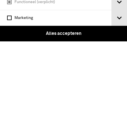
Functioneel (verplicht)
Marketing
Alles accepteren
Combat Life Saver. VS 8-109/3.