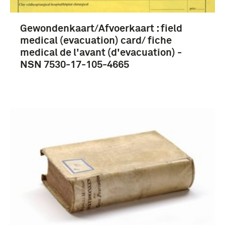
Prenten en Tekeningen (3)
Gewondenkaart/Afvoerkaart : field
Meer
medical (evacuation) card/ fiche
medical de l'avant (d'evacuation) -
NSN 7530-17-105-4665
1951-2000 (4)
1901-1950 (3)
Tweede Wereldoorlog (1939-1945) (3)
Militaire Geneeskundige Dienst (18)
man (5)
Eerste luitenant (3)